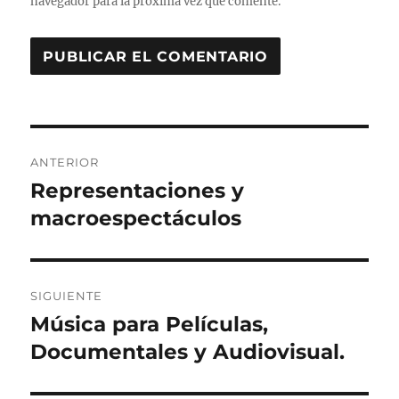
navegador para la próxima vez que comente.
Navegación
ANTERIOR
de
Representaciones y
Entrada
anterior:
macroespectáculos
entradas
SIGUIENTE
Música para Películas,
Entrada
siguiente:
Documentales y Audiovisual.