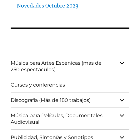
Novedades Octubre 2023
expande
Música para Artes Escénicas (más de
el
250 espectáculos)
menú
inferior
Cursos y conferencias
expande
Discografía (Más de 180 trabajos)
el
menú
inferior
expande
Música para Películas, Documentales
el
Audiovisual
menú
inferior
expande
Publicidad, Sintonías y Sonotipos