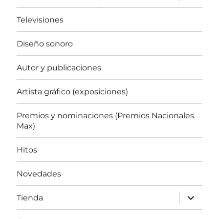
el
menú
inferior
Televisiones
Diseño sonoro
Autor y publicaciones
Artista gráfico (exposiciones)
Premios y nominaciones (Premios Nacionales.
Max)
Hitos
Novedades
expande
Tienda
el
menú
inferior