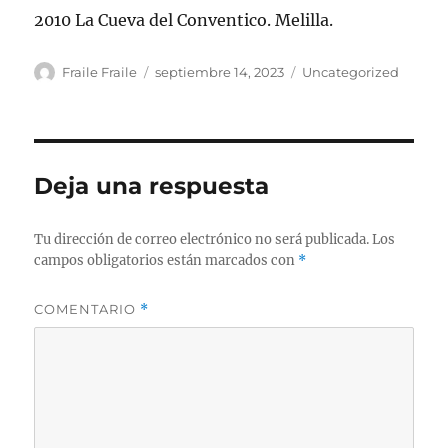
2010 La Cueva del Conventico. Melilla.
Autor
Publicado
Categorías
Fraile Fraile
septiembre 14, 2023
Uncategorized
el
Deja una respuesta
Tu dirección de correo electrónico no será publicada.
Los
campos obligatorios están marcados con
*
COMENTARIO
*