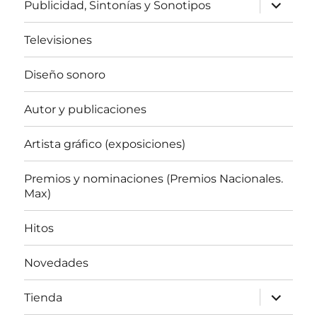
expande
Publicidad, Sintonías y Sonotipos
el
menú
inferior
Televisiones
Diseño sonoro
Autor y publicaciones
Artista gráfico (exposiciones)
Premios y nominaciones (Premios Nacionales.
Max)
Hitos
Novedades
expande
Tienda
el
menú