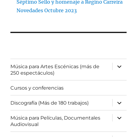
Séptimo Sello y homenaje a Regino Carreira
Novedades Octubre 2023
expande
Música para Artes Escénicas (más de
el
250 espectáculos)
menú
inferior
Cursos y conferencias
expande
Discografía (Más de 180 trabajos)
el
menú
inferior
expande
Música para Películas, Documentales
el
Audiovisual
menú
inferior