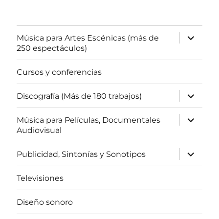
expande
Música para Artes Escénicas (más de
el
250 espectáculos)
menú
inferior
Cursos y conferencias
expande
Discografía (Más de 180 trabajos)
el
menú
inferior
expande
Música para Películas, Documentales
el
Audiovisual
menú
inferior
expande
Publicidad, Sintonías y Sonotipos
el
menú
inferior
Televisiones
Diseño sonoro