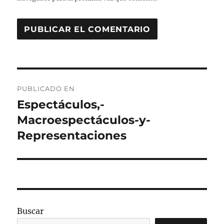
Navegación
PUBLICADO EN
de
Espectáculos,-
Macroespectáculos-y-
entradas
Representaciones
Buscar