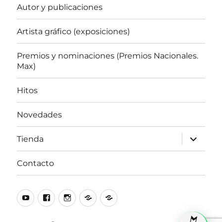
Autor y publicaciones
Artista gráfico (exposiciones)
Premios y nominaciones (Premios Nacionales.
Max)
Hitos
Novedades
expande
Tienda
el
menú
inferior
Contacto
Youtube
Facebook
Instagram
Tik
Blogspot
Tok