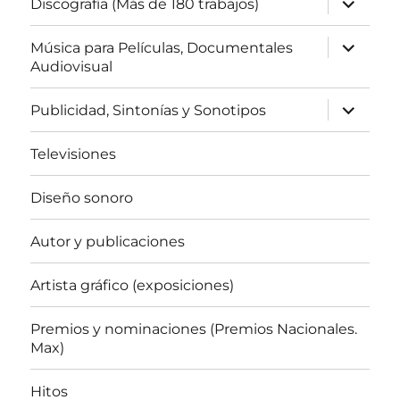
Discografía (Más de 180 trabajos)
el
menú
inferior
expande
Música para Películas, Documentales
el
Audiovisual
menú
inferior
expande
Publicidad, Sintonías y Sonotipos
el
menú
inferior
Televisiones
Diseño sonoro
Autor y publicaciones
Artista gráfico (exposiciones)
Premios y nominaciones (Premios Nacionales.
Max)
Hitos