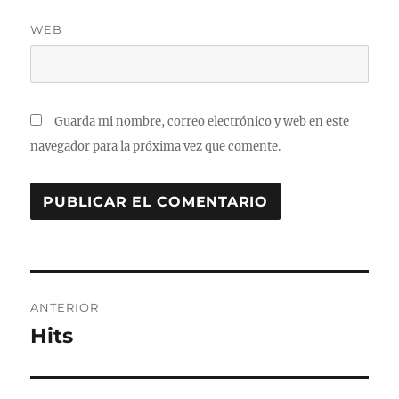
WEB
Guarda mi nombre, correo electrónico y web en este
navegador para la próxima vez que comente.
Navegación
ANTERIOR
de
Hits
Entrada
anterior:
entradas